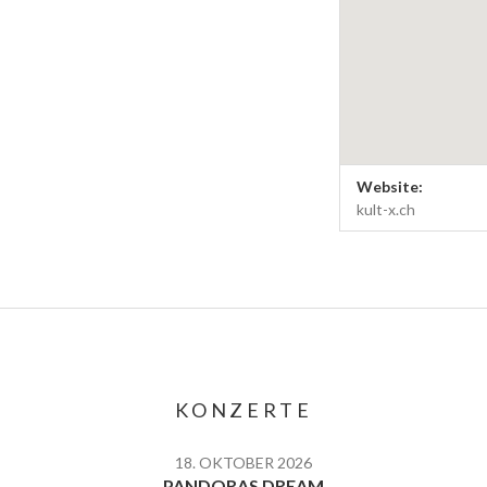
Venue Deta
Address
Website:
Kult-X Kreuzlingen
kult-x.ch
Kreuzlingen
,
8280
Schweiz
KONZERTE
18. OKTOBER 2026
PANDORAS DREAM