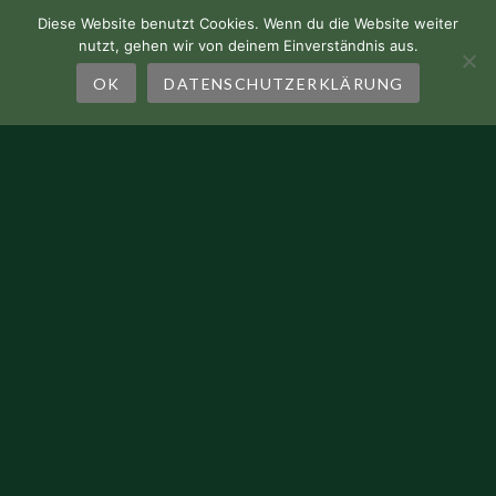
Trimolon plays Alpine Echoes
Diese Website benutzt Cookies. Wenn du die Website weiter
Eschen
nutzt, gehen wir von deinem Einverständnis aus.
OK
DATENSCHUTZERKLÄRUNG
12. NOVEMBER 2026
Florian King Trio
Stuttgart
KONTAKT
Florian King
+49 170 7714378
f.king@gmx.de