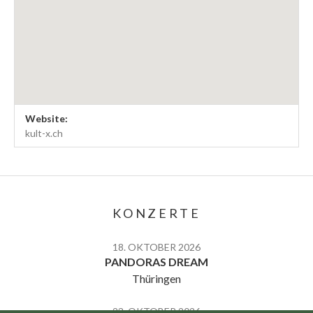
Venue Details
Address
Website:
Kult-X Kreuzlingen
Hafenstraße 8
kult-x.ch
Kreuzlingen
,
8280
Schweiz
KONZERTE
18. OKTOBER 2026
PANDORAS DREAM
Thüringen
23. OKTOBER 2026